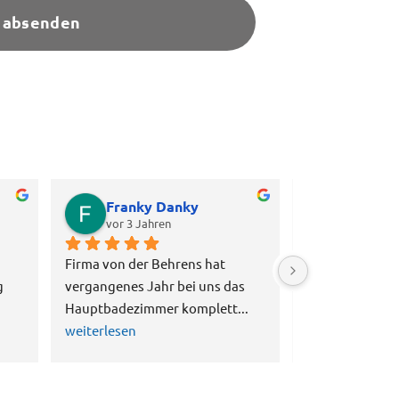
 absenden
Franky Danky
Doz To
vor 3 Jahren
vor 3 Jah
Firma von der Behrens hat 
Herr von der Be
 
vergangenes Jahr bei uns das 
Team haben bei
Hauptbadezimmer komplett
... 
kürzester Zeit 
weiterlesen