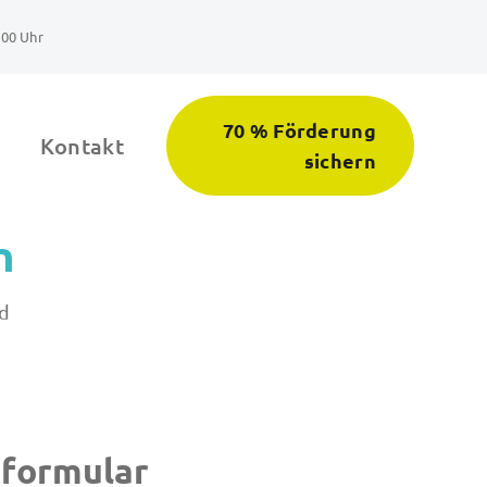
:00 Uhr
70 % Förderung
Kontakt
sichern
n
ad
formular